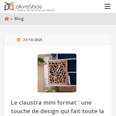
INSPIRATIONS
Créateur de claustras sur-mesure
Skip
VOTRE PROJET
»
Blog
to
content
À PROPOS
27/10/2025
BLOG
CONTACT
Le claustra mini format : une
touche de design qui fait toute la