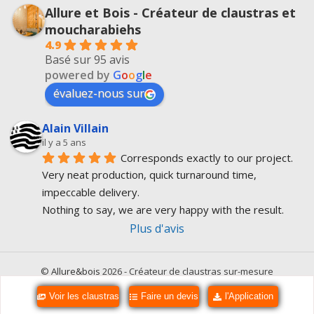
Allure et Bois - Créateur de claustras et
moucharabiehs
4.9
Basé sur 95 avis
powered by
G
o
o
g
l
e
évaluez-nous sur
Alain Villain
il y a 5 ans
Corresponds exactly to our project.
Very neat production, quick turnaround time, 
impeccable delivery.
Nothing to say, we are very happy with the result.
Plus d'avis
©
Allure&bois
2026 - Créateur de claustras sur-mesure
Accueil
Politique de confidentialité
Mentions légales
Contact
Voir les claustras
Faire un devis
l'Application