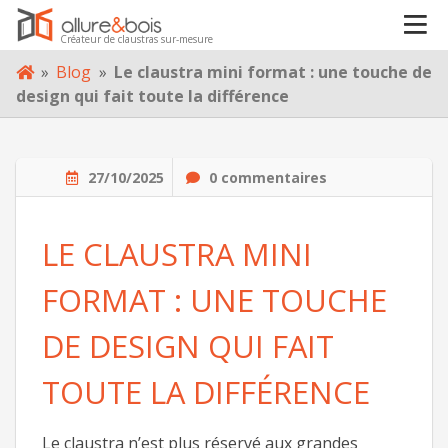
Créateur de claustras sur-mesure
VOTRE PROJET
Skip
»
Blog
»
Le claustra mini format : une touche de
to
design qui fait toute la différence
content
À PROPOS
27/10/2025
0 commentaires
BLOG
LE CLAUSTRA MINI
CONTACT
FORMAT : UNE TOUCHE
DE DESIGN QUI FAIT
TOUTE LA DIFFÉRENCE
Le claustra n’est plus réservé aux grandes