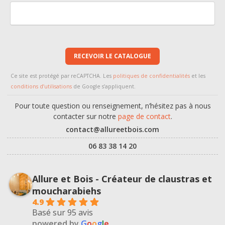
RECEVOIR LE CATALOGUE
Ce site est protégé par reCAPTCHA. Les
politiques de confidentialités
et les
conditions d’utilisations
de Google s’appliquent.
Pour toute question ou renseignement, n’hésitez pas à nous
contacter sur notre
page de contact
.
contact@allureetbois.com
06 83 38 14 20
Allure et Bois - Créateur de claustras et
moucharabiehs
4.9
Basé sur 95 avis
powered by
G
o
o
g
l
e