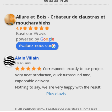
06 83 38 14 20
Allure et Bois - Créateur de claustras et
moucharabiehs
4.9
Basé sur 95 avis
powered by
G
o
o
g
l
e
évaluez-nous sur
Alain Villain
il y a 5 ans
Corresponds exactly to our project.
Very neat production, quick turnaround time, 
impeccable delivery.
Nothing to say, we are very happy with the result.
Plus d'avis
©
Allure&bois
2026 - Créateur de claustras sur-mesure