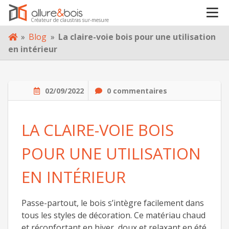
VOTRE PROJET
Créateur de claustras sur-mesure
Skip
À PROPOS
»
Blog
»
La claire-voie bois pour une utilisation
to
en intérieur
content
BLOG
02/09/2022
0 commentaires
CONTACT
LA CLAIRE-VOIE BOIS
POUR UNE UTILISATION
EN INTÉRIEUR
Passe-partout, le bois s’intègre facilement dans
tous les styles de décoration. Ce matériau chaud
et réconfortant en hiver, doux et relaxant en été