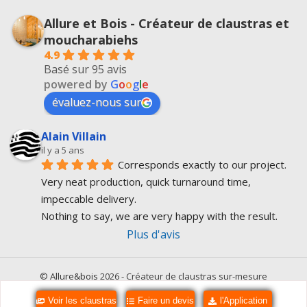
Allure et Bois - Créateur de claustras et
moucharabiehs
4.9
Basé sur 95 avis
powered by
G
o
o
g
l
e
évaluez-nous sur
Alain Villain
il y a 5 ans
Corresponds exactly to our project.
Very neat production, quick turnaround time, 
impeccable delivery.
Nothing to say, we are very happy with the result.
Plus d'avis
©
Allure&bois
2026 - Créateur de claustras sur-mesure
Accueil
Politique de confidentialité
Mentions légales
Contact
Voir les claustras
Faire un devis
l'Application