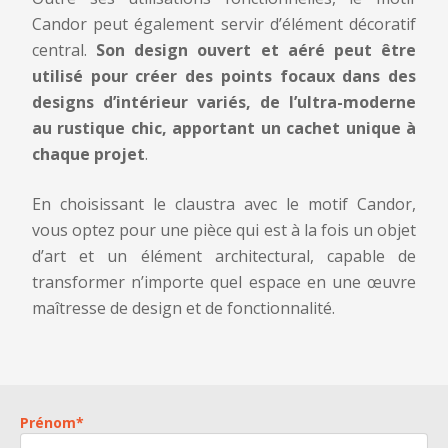
Candor peut également servir d’élément décoratif
central.
Son design ouvert et aéré peut être
Politique de confidentialité
*
utilisé pour créer des points focaux dans des
designs d’intérieur variés, de l’ultra-moderne
En soumettant ce formulaire, j'accepte la
politique de
confidentialité
de ce site
au rustique chic, apportant un cachet unique à
*
Ces champs sont obligatoires
chaque projet
.
Ce site est protégé par reCAPTCHA. Les
politiques de confidentialités
et
En choisissant le claustra avec le motif Candor,
les
conditions d’utilisations
de Google s’appliquent.
ENVOYER
vous optez pour une pièce qui est à la fois un objet
d’art et un élément architectural, capable de
transformer n’importe quel espace en une œuvre
maîtresse de design et de fonctionnalité.
Prénom
*