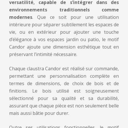
versatilité, capable de s’intégrer dans des
Claustra Candor
- Demande de renseignement
environnements traditionnels comme
modernes
. Que ce soit pour une utilisation
Nom et prénom
*
intérieure pour séparer subtilement les espaces de
vie, ou en extérieur pour ajouter une touche
d’élégance à vos espaces jardin ou patio, le motif
Candor ajoute une dimension esthétique tout en
Email
*
préservant l’intimité nécessaire.
Chaque claustra Candor est réalisé sur commande,
Numéro de téléphone
*
permettant une personnalisation complète en
termes de dimensions, de choix de bois et de
finitions. Le bois utilisé est soigneusement
sélectionné pour sa qualité et sa durabilité,
Message
assurant que chaque pièce est non seulement belle
mais aussi bâtie pour durer.
Outre ses utilisations fonctionnelles, le motif