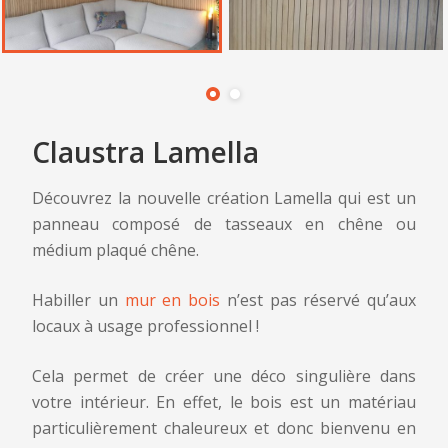
Claustra Lamella
Découvrez la nouvelle création Lamella qui est un
panneau composé de tasseaux en chêne ou
médium plaqué chêne.
Habiller un
mur en bois
n’est pas réservé qu’aux
locaux à usage professionnel !
Claustra Lamella
Claustra Lamella - Laisser un commentaire
- Demande de renseignement
Cela permet de créer une déco singulière dans
Votre adresse e-mail ne sera pas publiée.
Les champs
votre intérieur. En effet, le bois est un matériau
Nom et prénom
*
obligatoires sont indiqués avec
*
particulièrement chaleureux et donc bienvenu en