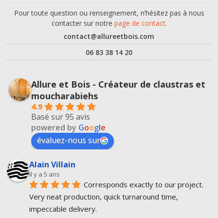
Pour toute question ou renseignement, n’hésitez pas à nous
contacter sur notre
page de contact
.
contact@allureetbois.com
06 83 38 14 20
Allure et Bois - Créateur de claustras et
moucharabiehs
4.9
Basé sur 95 avis
powered by
G
o
o
g
l
e
évaluez-nous sur
Alain Villain
il y a 5 ans
Corresponds exactly to our project.
Very neat production, quick turnaround time, 
impeccable delivery.