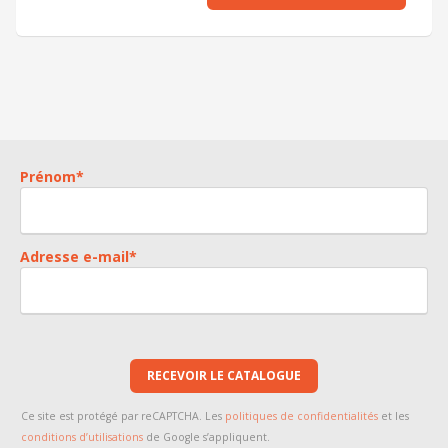
*
Ces champs sont obligatoires
Ce site est protégé par reCAPTCHA. Les
politiques de confidentialités
et
les
conditions d’utilisations
de Google s’appliquent.
ENVOYER
Prénom
*
Adresse e-mail
*
RECEVOIR LE CATALOGUE
Ce site est protégé par reCAPTCHA. Les
politiques de confidentialités
et les
conditions d’utilisations
de Google s’appliquent.