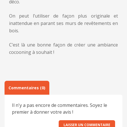
déco.
Commentaire
*
Email
*
On peut l’utiliser de façon plus originale et
inattendue en parant ses murs de revêtements en
bois.
Numéro de téléphone
*
C’est là une bonne façon de créer une ambiance
cocooning à souhait !
Nom
*
E-mail
*
Message
Commentaires (0)
Il n'y a pas encore de commentaires. Soyez le
premier à donner votre avis !
Politique de confidentialité
*
En soumettant ce formulaire, j'accepte la
politique de
LAISSER UN COMMENTAIRE
confidentialité
de ce site