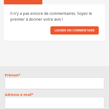
Politique de confidentialité
*
En soumettant ce formulaire, j'accepte la
politique de
Il n'y a pas encore de commentaires. Soyez le
confidentialité
de ce site
premier à donner votre avis !
*
Ces champs sont obligatoires
LAISSER UN COMMENTAIRE
Ce site est protégé par reCAPTCHA. Les
politiques de confidentialités
et
les
conditions d’utilisations
de Google s’appliquent.
ENVOYER
Prénom
*
Adresse e-mail
*