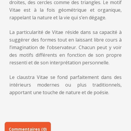
droites, des cercles comme des triangles. Le motif
Votre adresse e-mail ne sera pas publiée.
Les champs
Nom et prénom
*
Vitae est à la fois géométrique et organique,
obligatoires sont indiqués avec
*
rappelant la nature et la vie qui s’en dégage.
Commentaire
*
La particularité de Vitae réside dans sa capacité à
Email
*
suggérer des formes tout en laissant libre cours à
l’imagination de l’observateur. Chacun peut y voir
des motifs différents en fonction de son propre
Numéro de téléphone
*
ressenti et de son interprétation personnelle.
Le claustra Vitae se fond parfaitement dans des
Nom
*
E-mail
*
intérieurs modernes ou plus traditionnels,
Message
apportant une touche de nature et de poésie.
Commentaires (0)