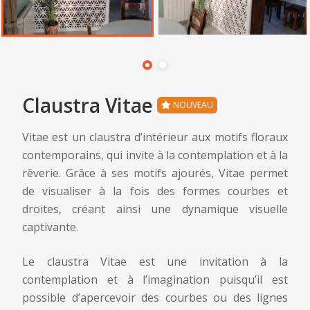
Claustra Vitae
NOUVEAU
Vitae est un claustra d’intérieur aux motifs floraux
contemporains, qui invite à la contemplation et à la
rêverie. Grâce à ses motifs ajourés, Vitae permet
de visualiser à la fois des formes courbes et
droites, créant ainsi une dynamique visuelle
captivante.
Le claustra Vitae est une invitation à la
contemplation et à l’imagination puisqu’il est
Claustra Vitae
Claustra Vitae - Laisser un commentaire
- Demande de renseignement
possible d’apercevoir des courbes ou des lignes