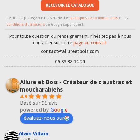
RECEVOIR LE CATALOGUE
Ce site est protégé par reCAPTCHA. Les
politiques de confidentialités
et les
conditions d’utilisations
de Google s’appliquent.
Pour toute question ou renseignement, n’hésitez pas à nous
contacter sur notre
page de contact
.
contact@allureetbois.com
06 83 38 14 20
Allure et Bois - Créateur de claustras et
moucharabiehs
4.9
Basé sur 95 avis
powered by
G
o
o
g
l
e
évaluez-nous sur
Alain Villain
il y a 5 ans