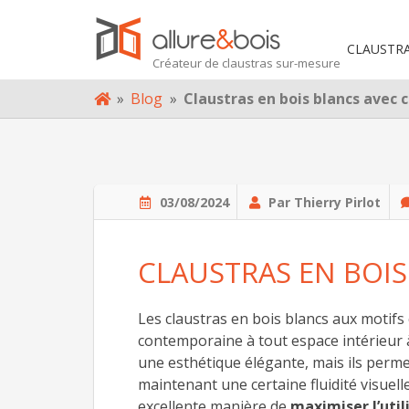
TRE PROJET
CLAUSTR
Créateur de claustras sur-mesure
PROPOS
Skip
»
Blog
»
Claustras en bois blancs avec c
to
OG
content
NTACT
03/08/2024
Par Thierry Pirlot
CLAUSTRAS EN BOIS
Les claustras en bois blancs aux motif
contemporaine à tout espace intérieur 
une esthétique élégante, mais ils perme
maintenant une certaine fluidité visuelle
excellente manière de
maximiser l’util