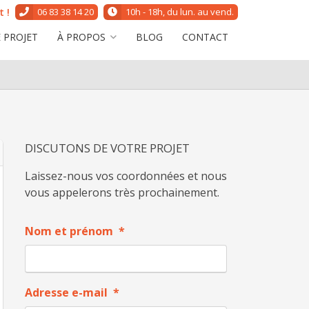
 !
06 83 38 14 20
10h - 18h, du lun. au vend.
 PROJET
À PROPOS
BLOG
CONTACT
DISCUTONS DE VOTRE PROJET
Laissez-nous vos coordonnées et nous
vous appelerons très prochainement.
Nom et prénom
*
Adresse e-mail
*