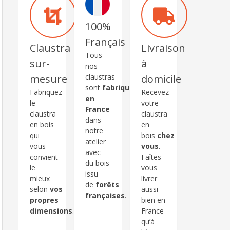
100%
Français
Claustra
Livraison
Tous
sur-
à
nos
claustras
mesure
domicile
sont
fabriqués
Fabriquez
Recevez
en
le
votre
France
claustra
claustra
dans
en bois
en
notre
qui
bois
chez
atelier
vous
vous
.
avec
convient
Faîtes-
du bois
le
vous
issu
mieux
livrer
de
forêts
selon
vos
aussi
françaises
.
propres
bien en
dimensions
.
France
qu’à