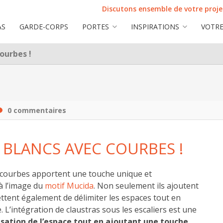
Discutons ensemble de votre projet
AS
GARDE-CORPS
PORTES
INSPIRATIONS
VOTRE
ourbes !
0 commentaires
 BLANCS AVEC COURBES !
s courbes apportent une touche unique et
à l’image du
motif Mucida
. Non seulement ils ajoutent
ttent également de délimiter les espaces tout en
. L’intégration de claustras sous les escaliers est une
isation de l’espace tout en ajoutant une touche