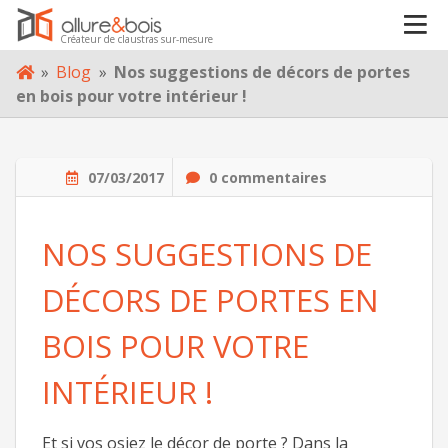
Créateur de claustras sur-mesure
VOTRE PROJET
Skip
»
Blog
»
Nos suggestions de décors de portes
to
en bois pour votre intérieur !
content
À PROPOS
07/03/2017
0 commentaires
BLOG
NOS SUGGESTIONS DE
CONTACT
DÉCORS DE PORTES EN
BOIS POUR VOTRE
INTÉRIEUR !
Et si vos osiez le décor de porte ? Dans la