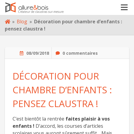
Créateur de claustras sur-mesure
À PROPOS
Skip
»
Blog
»
Décoration pour chambre d’enfants :
to
pensez claustra !
content
BLOG
CONTACT
08/09/2018
0 commentaires
DÉCORATION POUR
CHAMBRE D’ENFANTS :
PENSEZ CLAUSTRA !
C’est bientôt la rentrée
faites plaisir à vos
enfants !
D’accord, les courses d’articles
scolaires vous auront sûrement suffit… Mais