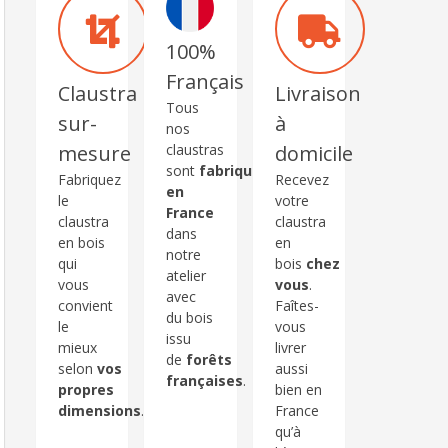
100%
Français
Claustra
Livraison
Tous
sur-
à
nos
claustras
mesure
domicile
sont
fabriqués
Fabriquez
Recevez
en
le
votre
France
claustra
claustra
dans
en bois
en
notre
qui
bois
chez
atelier
vous
vous
.
avec
convient
Faîtes-
du bois
le
vous
issu
mieux
livrer
de
forêts
selon
vos
aussi
françaises
.
propres
bien en
dimensions
.
France
qu’à