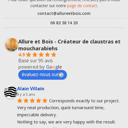
contacter sur notre
page de contact
.
contact@allureetbois.com
06 83 38 14 20
Allure et Bois - Créateur de claustras et
moucharabiehs
4.9
Basé sur 95 avis
powered by
G
o
o
g
l
e
évaluez-nous sur
Alain Villain
il y a 5 ans
Corresponds exactly to our project.
Very neat production, quick turnaround time, 
impeccable delivery.
Nothing to say, we are very happy with the result.