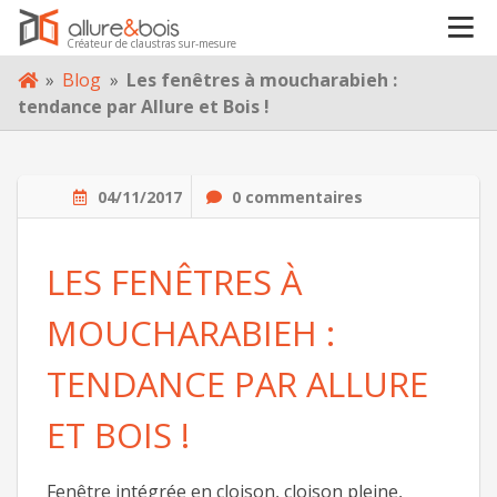
VOTRE PROJET
Créateur de claustras sur-mesure
Skip
»
Blog
»
Les fenêtres à moucharabieh :
À PROPOS
to
tendance par Allure et Bois !
content
BLOG
04/11/2017
0 commentaires
CONTACT
LES FENÊTRES À
MOUCHARABIEH :
TENDANCE PAR ALLURE
ET BOIS !
Fenêtre intégrée en cloison, cloison pleine,