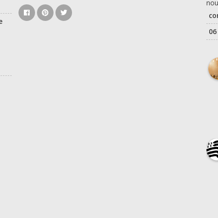
nou
co
e
06