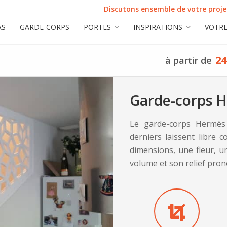
Discutons ensemble de votre projet
AS
GARDE-CORPS
PORTES
INSPIRATIONS
VOTRE
24
à partir de
Garde-corps 
Le garde-corps Hermès 
derniers laissent libre 
dimensions, une fleur, u
volume et son relief pron