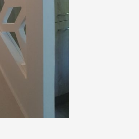
nfidentialité
*
ce formulaire, j'accepte la
politique de confidentialité
de ce site
ont obligatoires
gé par reCAPTCHA. Les
politiques de confidentialités
et les
conditions d’utilisati