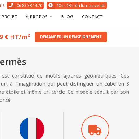
 !
06 83 38 14 20
10h - 18h, du lun. au vend.
 PROJET
À PROPOS
BLOG
CONTACT
9 € HT/m²
DEMANDER UN RENSEIGNEMENT
Hermès
est constitué de motifs ajourés géométriques. Ces
court à l’imagination qui peut distinguer un cube en 3
ne étoile et même un cercle. Ce modèle séduit par son
oncé.