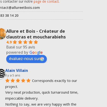
s contacter sur notre
page de contact
.
ntact@allureetbois.com
 83 38 14 20
Allure et Bois - Créateur de
claustras et moucharabiehs
4.9
Basé sur 95 avis
powered by
G
o
o
g
l
e
évaluez-nous sur
Alain Villain
il y a 5 ans
Corresponds exactly to our 
project.
Very neat production, quick turnaround time, 
impeccable delivery.
Nothing to say, we are very happy with the 