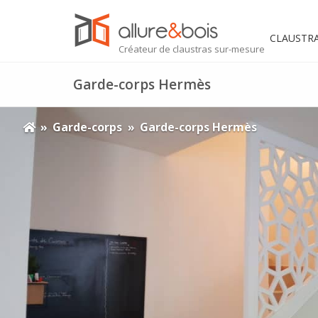
RTES
Skip
to
CLAUSTR
content
SPIRATIONS
Créateur de claustras sur-mesure
TRE PROJET
Garde-corps Hermès
PROPOS
»
Garde-corps
»
Garde-corps Hermès
OG
NTACT