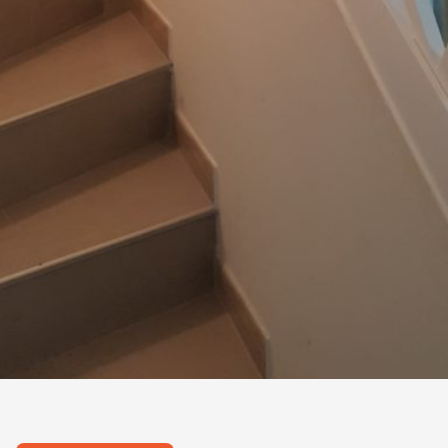
Politique de co
En soumettant 
*
Ces champs s
Ce site est proté
s’appliquent.