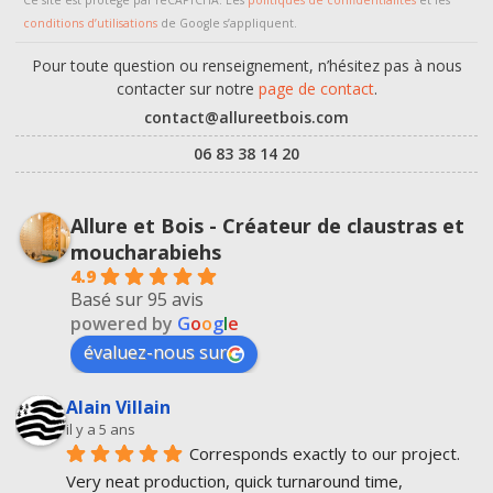
Ce site est protégé par reCAPTCHA. Les
politiques de confidentialités
et les
conditions d’utilisations
de Google s’appliquent.
Pour toute question ou renseignement, n’hésitez pas à nous
contacter sur notre
page de contact
.
contact@allureetbois.com
06 83 38 14 20
Allure et Bois - Créateur de claustras et
moucharabiehs
4.9
Basé sur 95 avis
powered by
G
o
o
g
l
e
évaluez-nous sur
Alain Villain
il y a 5 ans
Corresponds exactly to our project.
Very neat production, quick turnaround time, 