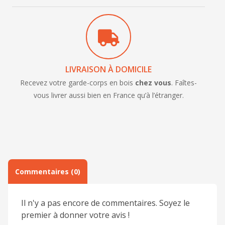
Nom
*
E-mail
*
Message
LIVRAISON À DOMICILE
Recevez votre garde-corps en bois
chez vous
. Faîtes-
Politique de confidentialité
*
vous livrer aussi bien en France qu’à l’étranger.
En soumettant ce formulaire, j'accepte la
politique de
confidentialité
de ce site
*
Ces champs sont obligatoires
Ce site est protégé par reCAPTCHA. Les
politiques de confidentialités
et
les
conditions d’utilisations
de Google s’appliquent.
ENVOYER
Commentaires (0)
Il n'y a pas encore de commentaires. Soyez le
premier à donner votre avis !