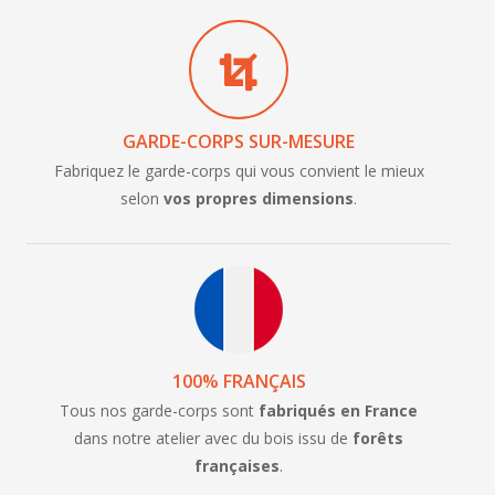
GARDE-CORPS SUR-MESURE
Garde-corps Volutis
Garde-corps Volutis - Laisser un commentaire
- Demande de renseignement
Fabriquez le garde-corps qui vous convient le mieux
selon
vos propres dimensions
.
Votre adresse e-mail ne sera pas publiée.
Les champs
Nom et prénom
*
obligatoires sont indiqués avec
*
Commentaire
*
Email
*
100% FRANÇAIS
Tous nos garde-corps sont
fabriqués en France
Numéro de téléphone
*
dans notre atelier avec du bois issu de
forêts
françaises
.