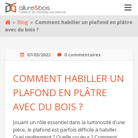
VOTRE PROJET
Créateur de claustras sur-mesure
Skip
»
Blog
»
Comment habiller un plafond en plâtre
to
À PROPOS
avec du bois ?
content
BLOG
07/03/2022
0 commentaires
CONTACT
COMMENT HABILLER UN
PLAFOND EN PLÂTRE
AVEC DU BOIS ?
Jouant un rôle essentiel dans la luminosité d’une
pièce, le plafond est parfois difficile à habiller.
Quel revêtement ? Quelle couleur ? Comment