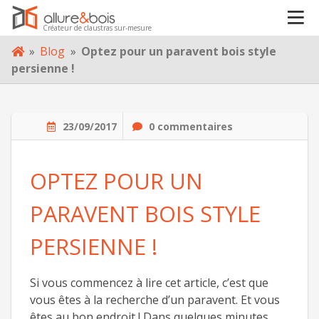
VOTRE PROJET
Créateur de claustras sur-mesure
Skip
»
Blog
»
Optez pour un paravent bois style
to
À PROPOS
persienne !
content
BLOG
23/09/2017
0 commentaires
CONTACT
OPTEZ POUR UN
PARAVENT BOIS STYLE
PERSIENNE !
Si vous commencez à lire cet article, c’est que
vous êtes à la recherche d’un paravent. Et vous
êtes au bon endroit ! Dans quelques minutes