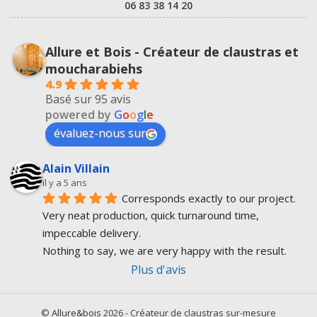
06 83 38 14 20
Allure et Bois - Créateur de claustras et
moucharabiehs
4.9
Basé sur 95 avis
powered by
G
o
o
g
l
e
évaluez-nous sur
Alain Villain
il y a 5 ans
Corresponds exactly to our project.
Very neat production, quick turnaround time, 
impeccable delivery.
Nothing to say, we are very happy with the result.
Plus d'avis
©
Allure&bois
2026 - Créateur de claustras sur-mesure