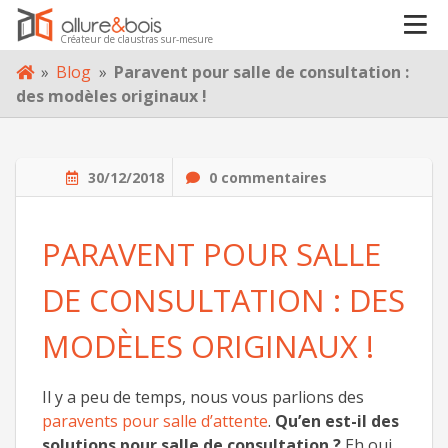
Créateur de claustras sur-mesure
À PROPOS
Skip
»
Blog
»
Paravent pour salle de consultation :
to
des modèles originaux !
content
BLOG
CONTACT
30/12/2018
0 commentaires
PARAVENT POUR SALLE
DE CONSULTATION : DES
MODÈLES ORIGINAUX !
Il y a peu de temps, nous vous parlions des
paravents pour salle d’attente
.
Qu’en est-il des
solutions pour salle de consultation ?
Eh oui,