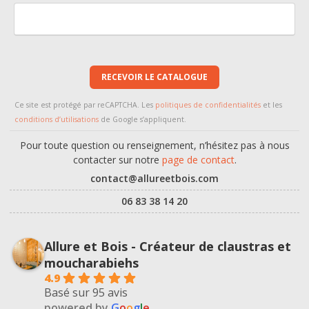
RECEVOIR LE CATALOGUE
Ce site est protégé par reCAPTCHA. Les
politiques de confidentialités
et les
conditions d’utilisations
de Google s’appliquent.
Pour toute question ou renseignement, n’hésitez pas à nous
contacter sur notre
page de contact
.
contact@allureetbois.com
06 83 38 14 20
Allure et Bois - Créateur de claustras et
moucharabiehs
4.9
Basé sur 95 avis
powered by
G
o
o
g
l
e