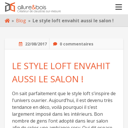
INSPIRATIONS
Créateur de claustras sur-mesure
Skip
»
Blog
»
Le style loft envahit aussi le salon !
VOTRE PROJET
to
content
À PROPOS
22/08/2017
0 commentaires
BLOG
LE STYLE LOFT ENVAHIT
AUSSI LE SALON !
CONTACT
On sait parfaitement que le style loft s’inspire de
l’univers ouvrier. Aujourd’hui, il est devenu très
tendance en déco, voilà pourquoi il s’est
largement imposé dans les intérieurs. Bon
nombre de gens l’ont adopté dans leur salon
afin de créer une ambiance cosy. Qui dit espace