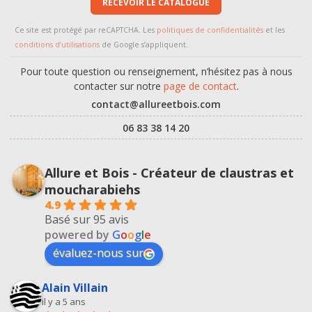
RECEVOIR LE CATALOGUE
Ce site est protégé par reCAPTCHA. Les
politiques de confidentialités
et les
conditions d’utilisations
de Google s’appliquent.
Pour toute question ou renseignement, n’hésitez pas à nous
contacter sur notre
page de contact
.
contact@allureetbois.com
06 83 38 14 20
Allure et Bois - Créateur de claustras et
moucharabiehs
4.9
Basé sur 95 avis
powered by
G
o
o
g
l
e
évaluez-nous sur
Alain Villain
il y a 5 ans