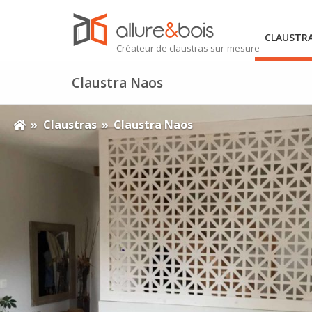
Skip
TRE PROJET
to
CLAUSTR
content
Créateur de claustras sur-mesure
PROPOS
Claustra Naos
OG
»
Claustras
»
Claustra Naos
NTACT