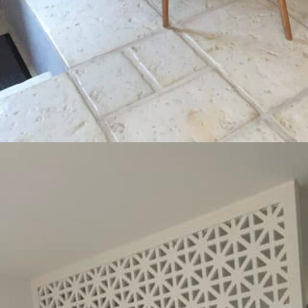
Politique de co
En soumettant 
*
Ces champs s
Ce site est proté
s’appliquent.