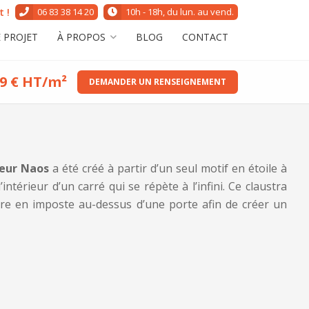
 !
06 83 38 14 20
10h - 18h, du lun. au vend.
 PROJET
À PROPOS
BLOG
CONTACT
9 € HT/m²
DEMANDER UN RENSEIGNEMENT
ieur Naos
a été créé à partir d’un seul motif en étoile à
intérieur d’un carré qui se répète à l’infini. Ce claustra
re en imposte au-dessus d’une porte afin de créer un