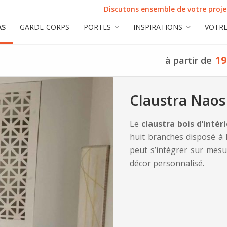
Discutons ensemble de votre projet
AS
GARDE-CORPS
PORTES
INSPIRATIONS
VOTRE
19
à partir de
Claustra Naos
Le
claustra bois d’intér
huit branches disposé à l’
peut s’intégrer sur mesu
décor personnalisé.