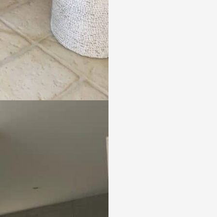
nfidentialité
*
ce formulaire, j'accepte la
politique de confidentialité
de ce site
ont obligatoires
gé par reCAPTCHA. Les
politiques de confidentialités
et les
conditions d’utilisati