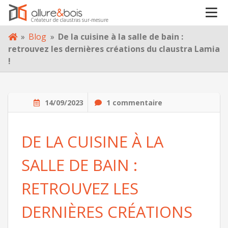
VOTRE PROJET
Créateur de claustras sur-mesure
Skip
»
Blog
»
De la cuisine à la salle de bain :
À PROPOS
to
retrouvez les dernières créations du claustra Lamia
content
!
BLOG
14/09/2023
1 commentaire
CONTACT
DE LA CUISINE À LA
SALLE DE BAIN :
RETROUVEZ LES
DERNIÈRES CRÉATIONS