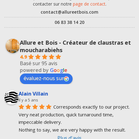
contacter sur notre
page de contact
.
contact@allureetbois.com
06 83 38 14 20
Allure et Bois - Créateur de claustras et
moucharabiehs
4.9
Basé sur 95 avis
powered by
G
o
o
g
l
e
évaluez-nous sur
Alain Villain
il y a 5 ans
Corresponds exactly to our project.
Very neat production, quick turnaround time, 
impeccable delivery.
Nothing to say, we are very happy with the result.
Plus d'avis