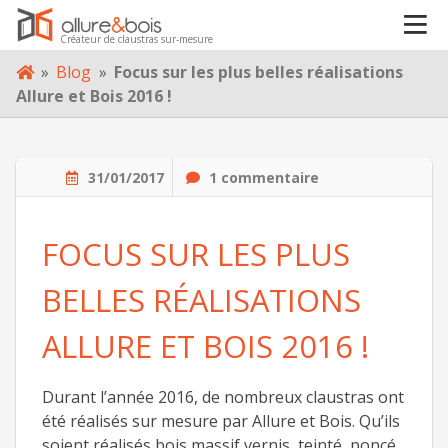
Créateur de claustras sur-mesure
À PROPOS
Skip
»
Blog
»
Focus sur les plus belles réalisations
to
Allure et Bois 2016 !
content
BLOG
31/01/2017
1 commentaire
CONTACT
FOCUS SUR LES PLUS
BELLES RÉALISATIONS
ALLURE ET BOIS 2016 !
Durant l’année 2016, de nombreux claustras ont
été réalisés sur mesure par Allure et Bois. Qu’ils
soient réalisés bois massif vernis, teinté, poncé,