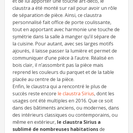
et de lui apporter une touche art-déco, le
claustra a été monté sur rail pour avoir un rôle
de séparation de pièce. Ainsi, ce claustra
personnalisé fait office de porte coulissante,
tout en apportant avec harmonie une touche de
Focus sur les plus belles réalisations Allure et Bois
symétrie dans la salle à manger qu’il sépare de
2016 ! - Laisser un commentaire
la cuisine. Pour autant, avec ses larges motifs
ajourés, il laisse passer la lumière et permet de
communiquer d’une pièce à l’autre. Réalisé en
bois clair, il n’assombrit pas la pièce mais
reprend les couleurs du parquet et de la table
placée au centre de la pièce.
Enfin, le claustra qui a rencontré le plus de
succès reste encore
le claustra Sirius
, dont les
usages ont été multiples en 2016. Que ce soit
dans des bâtiments anciens, ou modernes, dans
des intérieurs classiques ou contemporains, ou
même en extérieur,
le claustra Sirius a
sublimé de nombreuses habitations
de