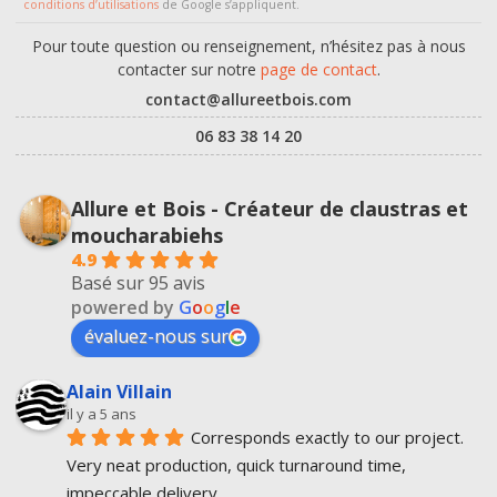
conditions d’utilisations
de Google s’appliquent.
Pour toute question ou renseignement, n’hésitez pas à nous
contacter sur notre
page de contact
.
contact@allureetbois.com
06 83 38 14 20
Allure et Bois - Créateur de claustras et
moucharabiehs
4.9
Basé sur 95 avis
powered by
G
o
o
g
l
e
évaluez-nous sur
Alain Villain
il y a 5 ans
Corresponds exactly to our project.
Very neat production, quick turnaround time, 
impeccable delivery.