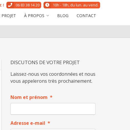
 !
06 83 38 14 20
10h - 18h, du lun. au vend.
 PROJET
À PROPOS
BLOG
CONTACT
DISCUTONS DE VOTRE PROJET
Laissez-nous vos coordonnées et nous
vous appelerons très prochainement.
Nom et prénom
*
Adresse e-mail
*