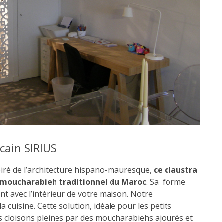
cain SIRIUS
piré de l’architecture hispano-mauresque,
ce claustra
 moucharabieh traditionnel du Maroc
. Sa forme
t avec l’intérieur de votre maison. Notre
la cuisine. Cette solution, idéale pour les petits
 cloisons pleines par des moucharabiehs ajourés et