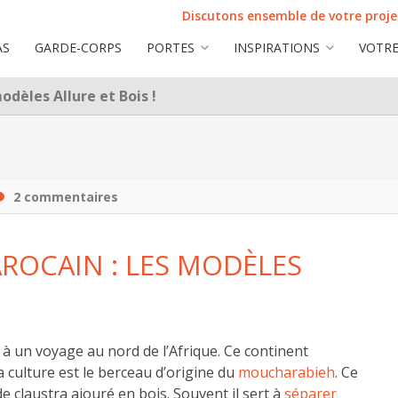
Discutons ensemble de votre projet
AS
GARDE-CORPS
PORTES
INSPIRATIONS
VOTRE
dèles Allure et Bois !
2 commentaires
OCAIN : LES MODÈLES
 à un voyage au nord de l’Afrique. Ce continent
a culture est le berceau d’origine du
moucharabieh
. Ce
e claustra ajouré en bois. Souvent il sert à
séparer