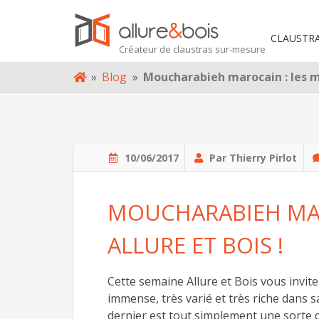
TRE PROJET
CLAUSTR
Créateur de claustras sur-mesure
PROPOS
Skip
»
Blog
»
Moucharabieh marocain : les mo
to
OG
content
NTACT
10/06/2017
Par Thierry Pirlot
MOUCHARABIEH MAR
ALLURE ET BOIS !
Cette semaine Allure et Bois vous invite
immense, très varié et très riche dans s
dernier est tout simplement une sorte d