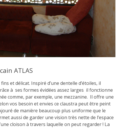
eh marocain : les modèles Allure et Bois ! - L
ntaire
ocain ATLAS
ins et délicat. Inspiré d’une dentelle d’étoiles, il
râce à ses formes évidées assez larges il fonctionne
née comme, par exemple, une mezzanine. Il offre une
Selon vos besoin et envies ce claustra peut être peint
. Ajouré de manière beaucoup plus uniforme que le
ermet aussi de garder une vision très nette de l’espace
’une cloison à travers laquelle on peut regarder ! La