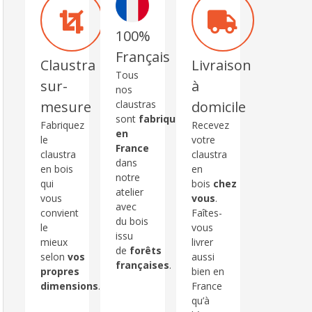
100%
Français
Claustra
Livraison
Tous
sur-
à
nos
claustras
mesure
domicile
sont
fabriqués
Fabriquez
Recevez
en
le
votre
France
claustra
claustra
dans
en bois
en
notre
qui
bois
chez
atelier
vous
vous
.
avec
convient
Faîtes-
du bois
le
vous
issu
mieux
livrer
de
forêts
selon
vos
aussi
françaises
.
propres
bien en
dimensions
.
France
qu’à