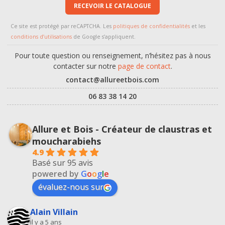
RECEVOIR LE CATALOGUE
Ce site est protégé par reCAPTCHA. Les
politiques de confidentialités
et les
conditions d’utilisations
de Google s’appliquent.
Pour toute question ou renseignement, n’hésitez pas à nous
contacter sur notre
page de contact
.
contact@allureetbois.com
06 83 38 14 20
Allure et Bois - Créateur de claustras et
moucharabiehs
4.9
Basé sur 95 avis
powered by
G
o
o
g
l
e
évaluez-nous sur
Alain Villain
il y a 5 ans