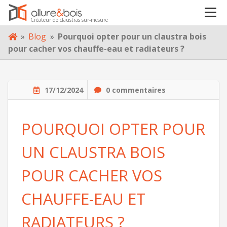
À PROPOS
Créateur de claustras sur-mesure
Skip
»
Blog
»
Pourquoi opter pour un claustra bois
BLOG
to
pour cacher vos chauffe-eau et radiateurs ?
content
CONTACT
17/12/2024
0 commentaires
POURQUOI OPTER POUR
UN CLAUSTRA BOIS
POUR CACHER VOS
CHAUFFE-EAU ET
RADIATEURS ?