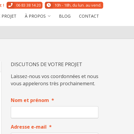
 !
06 83 38 14 20
10h - 18h, du lun. au vend.
 PROJET
À PROPOS
BLOG
CONTACT
DISCUTONS DE VOTRE PROJET
Laissez-nous vos coordonnées et nous
vous appelerons très prochainement.
Nom et prénom
*
Adresse e-mail
*