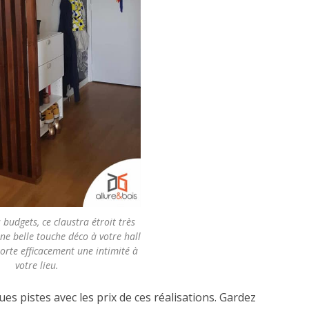
 budgets, ce claustra étroit très
ne belle touche déco à votre hall
porte efficacement une intimité à
votre lieu.
 pistes avec les prix de ces réalisations. Gardez