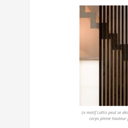
Le motif Lattis peut se déc
corps pleine hauteur 