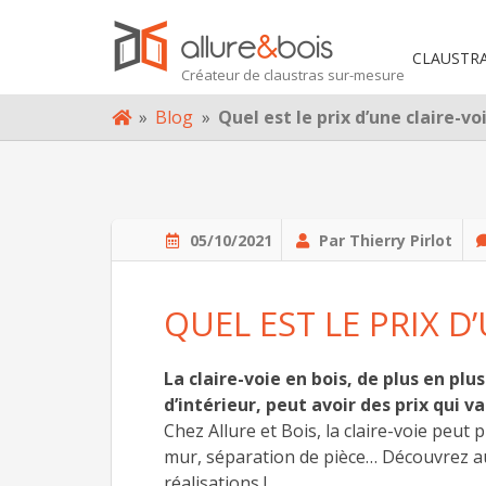
TRE PROJET
CLAUSTR
Créateur de claustras sur-mesure
PROPOS
Skip
»
Blog
»
Quel est le prix d’une claire-vo
to
OG
content
NTACT
05/10/2021
Par Thierry Pirlot
QUEL EST LE PRIX D’
La claire-voie en bois, de plus en pl
d’intérieur, peut avoir des prix qui v
Chez Allure et Bois, la claire-voie peut
mur, séparation de pièce… Découvrez au
réalisations !