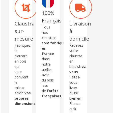
100%
Français
Claustra
Livraison
Tous
sur-
à
nos
claustras
mesure
domicile
sont
fabriqués
Fabriquez
Recevez
en
le
votre
France
claustra
claustra
dans
en bois
en
notre
qui
bois
chez
atelier
vous
vous
.
avec
convient
Faîtes-
du bois
le
vous
issu
mieux
livrer
de
forêts
selon
vos
aussi
françaises
.
propres
bien en
dimensions
.
France
qu’à