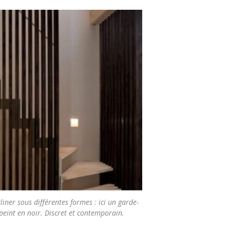
liner sous différentes formes : ici un garde-
peint en noir. Discret et contemporain.